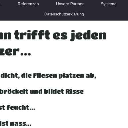
n
Referenzen
Unsere Partner
Systeme
Datenschutzerklärung
 trifft es jeden
tzer…
icht, die Fliesen platzen ab,
bröckelt und bildet Risse
st feucht…
st nass...