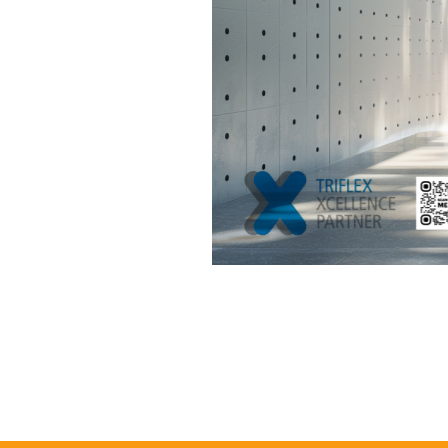
Abdichtungsfirma Feuchte Wand Horizontalsperre Feuchter Keller Kel
Wasserschaden beheben Bautrocknung Abdichtungsfirma Feuchte Wand 
Wasserschaden Wasserschadenbeseitigung Wand trocknen Abdichtung 
Abdichtung DINabdichtung Kellerisolierung Haus abdichten Druckwasse
Feuchte Garage Feuchter Boden Undichte Bodenplatte Wasser durch 
Wasserschaden beheben Abdichter Abdichtung Ratingen Abdichtung D
NRW Feuchter Keller Essen Feuchter Keller Bochum Feuchter Keller
Wasserschaden sanieren Wasserschadensbehebung Abdichtungsfirm