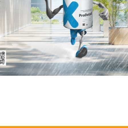
lersanierung Nasse Wände Aufsteigende Feuchtigkeit Altbausanierung Kellertrocknung Bauwerksabdichtung Wand abdichten Keller a
Horizontalsperre Feuchter Keller Kellersanierung Nasse Wände Aufsteigende Feuchtigkeit Altbausanierung Kellertrocknung Bauw
Keller Abdichtung Wand Abdichtung NRW Wand abdichten Keller abdichten Gebäude abdichten Außenabdichtung Kellerwände abdich
r Kapillare Feuchtigkeit Bautenschutz Altbau abdichten Altbau trocknen Feuchtigkeitschaden Feuchtigkeit in der Wand Feuchtigkeit
Wand Wasser im Keller Haus nass Keller nass Nass Keller Sanierung Kellerwand Sanierung feuchte Wand Sanierung nasse Wand N
uisburg Feuchter Keller Ratingen Feuchter Keller Duisburg Abdichtung Düsseldorf Nasse Wand Düsseldorf Abdichtung Essen Abdi
 Düsseldorf Abdichtungsfirma Düsseldorf Bautrocknung Essen Feuchtigkeit beheben Nasse Wand abdichten Gebäude abdichten Gebä
a im Ruhrgebiet