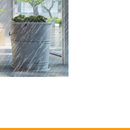
bdichten Außenabdichtung Injektionsabdichtung Feuchtigkeitsschaden
erksabdichtung Nasse Wand Pfütze im Keller Wandfeuchtigkeit
ten Injektionsabdichtung Fehlende Horizontalsperre Fachfirma
 im Keller Feuchtigkeit im Haus Undichter Keller Undichte Wand
achträgliche Abdichtung Gebäudeabdichtung Gebäude trocknen
chtung Mülheim an der Ruhr Abdichtung Dortmund Feuchte Wand
ude von außen abdichten Außenabdichtung Haus von außen abdichten