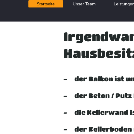
Startseite
Unser Team
Leistunge
Irgendwann
Hausbesi
- der Balkon ist und
- der Beton / Putz 
- die Kellerwand i
- der Kellerboden i